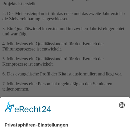
Projekts ist erstellt.
2. Der Meilensteinplan ist für das erste und das zweite Jahr erstellt /
die Zielvereinbarung ist geschlossen.
3. Ein Qualitätszirkel im ersten und im zweiten Jahr ist eingerichtet
und war tätig.
4. Mindestens ein Qualitätsstandard für den Bereich der
Führungsprozesse ist entwickelt.
5. Mindestens ein Qualitätsstandard für den Bereich der
Kernprozesse ist entwickelt.
6. Das evangelische Profil der Kita ist ausformuliert und liegt vor.
7. Mindestens eine Person hat regelmäßig an den Seminaren
teilgenommen.
8. Darauf aufbauend kann die Zertifizierung für das Beta –
Gütesiegel angestrebt werden.
Auf der Homepage https://www.diakonie-pfalz.de/diakonie-
pfalz/kindertagesstaetten/kita-qm-anmeldung ist ein interner
+QM
Bereich zum Projekt Kita
.