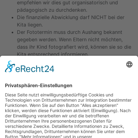
empfehlen wir dies gut organisatorisch und
pädagogisch zu durchdenken.
Die finanzielle Abwicklung darf NICHT bei der
Kita liegen.
Der Fototermin muss durch Aushang bekannt
gegeben werden. Wenn Eltern nicht möchten,
dass ihr Kind fotografiert wird, können sie so die
Kita entsprechend informieren.
Wenn der Fotograf eine Onlineplattform nutzt, ist
sicherzustellen, dass Eltern nur mit Zugangsdaten
alle Bilder einsehen können.
Kitas
Übersicht
Über uns
Struktur
Team
Suche nach neuen Fachkräften