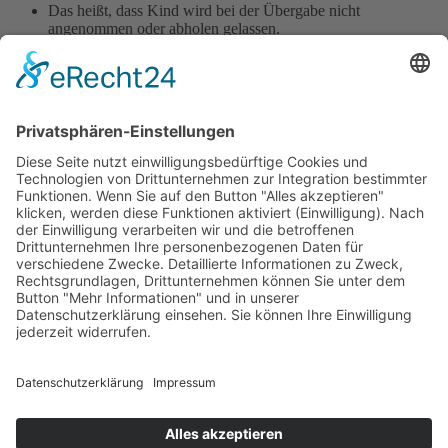
Das heißt, dass Kind wird bei der Übergabe nicht
angenommen oder abholen gelassen.
Scheint das Kind medikamnetiert sein, die Eltern mit
fragender aber bestimmter Haltung ansprechen.
Holen Eltern ihr Kind nach einem Anruf nicht ab oder
blocken die Anrufe, wird die Eskalationstreppe genutzt.
Zum Thema „Magen- Darm- Erkrankung“ können Sie diese
Elterninfo nutzen:
Elterninformation_Magen Darm
×
Kitas
Übersicht
Über uns
Struktur
Team
Suche nach neuen Fachkräften
Für Eltern
Kita-Gespräche
Karriere
Ausbildung
Bewerben