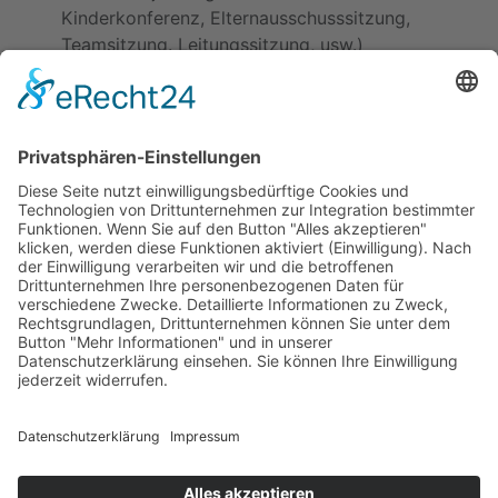
Kinderkonferenz, Elternausschusssitzung,
Teamsitzung. Leitungssitzung, usw.)
Zu Beginn der Sitzung wird vereinbart, wer das
Protokoll verfasst, das zeitnah allen Beteiligten in
geeigneter Form bereit zustellen ist.
Kitas
Übersicht
Über uns
Struktur
Team
Suche nach neuen Fachkräften
Für Eltern
Kita-Gespräche
Karriere
Ausbildung
Bewerben
Aktuelles