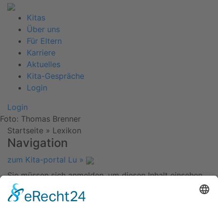
Kitas
Über uns
Für Eltern
Karriere
Aktuelles
Kita-Gespräche
Login
Login
Foto: Thomas Brenner
Startseite
»
Lexikon
Navigation
zum Kita-portal Lu »
Sie müssen sich anmelden, um diesen Inhalt einsehen
zu können. Bitte
Anmelden
. Kein Mitglied?
Werden Sie
Mitglied bei uns