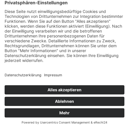
Kitas
Übersicht
Über uns
Struktur
Team
Suche nach neuen Fachkräften
Für Eltern
Kita-Gespräche
Karriere
Ausbildung
Bewerben
Aktuelles
Presse
Copyright © 2023 |
Impressum |
Datenschutz