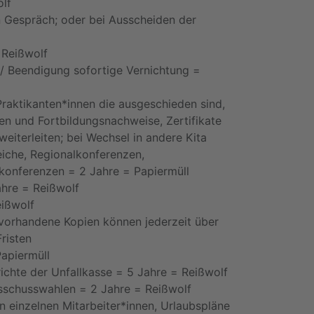
lf
 Gespräch; oder b
ei Ausscheiden der
=
Reißwolf
 / Beendigung
sofortige Vernichtung
=
Praktikanten*innen
die ausgeschieden sind,
ten und
Fortbildungsnachweise,
Zertifikate
weiterleiten; bei
Wechsel in andere Kita
eiche, Regionalkonferenzen,
skonferenzen
=
2 Jahre
=
Papiermüll
ahre
=
Reißwolf
eißwolf
v
orhandene Kopien
können jederzeit über
Fristen
apiermüll
ichte der Unfallkasse =
5 Jahre
=
Reißwolf
usschusswahlen =
2 Jahre
=
Reißwolf
n einzelnen Mitarbeiter*innen,
Urlaubspläne