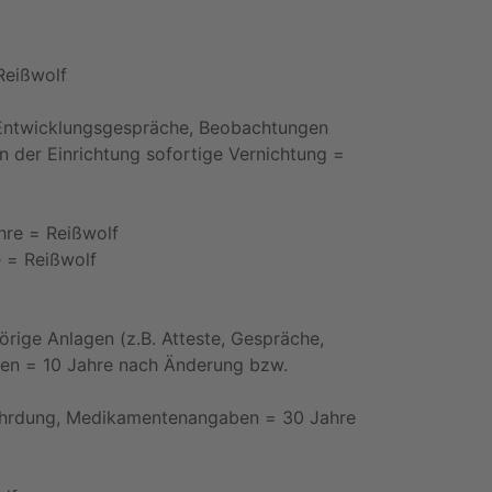
Reißwolf
Entwicklungsgespräche, Beobachtungen
en der Einrichtung
sofortige Vernichtung
=
hre
=
Reißwolf
e
=
Reißwolf
örige Anlagen (z.B.
Atteste, Gespräche,
ten =
10 Jahre nach Änderung bzw.
hrdung,
Medikamentenangaben =
30 Jahre