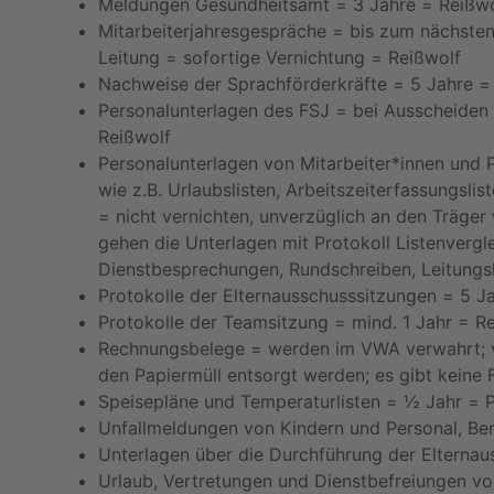
Meldungen
Gesundheitsamt
=
3 Jahre
=
Reißwo
Mitarbeiter
jahres
gespräche
= b
is zum nächsten
Leitung =
sofortige Vernichtung
=
Reißwolf
Nachweise der Sprachförderkräfte
=
5 Jahre
Personalunterlagen des FSJ
= b
ei Ausscheiden
Reißwolf
Personalunterlagen von Mitarbeiter*innen
und 
wie z.B. Urlaubslisten,
Arbeitszeiterfassungslis
=
n
icht vernichten
,
unverzüglich an
den Träger 
gehen die
Unterlagen mit
Protokoll Listenvergl
Dienstbesprechungen, Rundschreiben, Leitung
Protokolle der Elternausschusssitzungen
=
5 J
Protokolle der Teamsitzung
=
mind. 1 Jahr = R
Rechnungsbelege
=
werden im VWA verwahrt
; 
den Papiermüll
entsorgt werden; es
gibt keine 
Speisepläne und Temperaturlisten
=
½ Jahr
=
P
Unfallmeldungen von Kindern und Personal,
Ber
Unterlagen über die Durchführung der
Elterna
Urlaub, Vertretungen und Dienstbefreiungen
vo