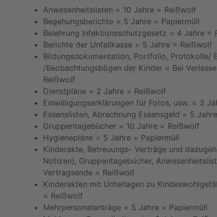
Anwesenheitslisten
=
10 Jahre
=
Reißwolf
Begehungsberichte
=
5 Jahre
=
Papiermüll
Belehrung Infektionsschutzgesetz
=
4 Jahre
= 
Berichte der Unfallkasse
=
5 Jahre
= Reißwolf
Bildungsdokumentation, Portfolio, Protokolle/
/
Beobachtungsbögen der Kinder =
Bei Verlass
Reißwolf
Dienstpläne
=
2 Jahre
=
Reißwolf
Einwilligungserklärungen für Fotos, usw.
=
3 Ja
Essenslisten, Abrechnung Essensgeld
=
5 Jahr
Gruppentagebücher =
10 Jahre
=
Reißwolf
Hygienepläne
=
5 Jahre
=
Papiermüll
Kinderakte,
Betreuungs
–
Verträge und dazugeh
Notizen),
Gruppentagebücher, Anwesenheitslis
Vertragsende
=
Reißwolf
Kinderakten mit Unterlagen zu
Kindeswohlgefä
=
Reißwolf
Mehrpersonalanträge
=
5 Jahre
=
Papiermüll