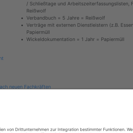
/ Schließtage und Arbeitszeiterfassungslisten,
Reißwolf
Verbandbuch =
5 Jahre
=
Reißwolf
Verträge mit externen Dienstleistern (z.B.
Essen
Papiermüll
Wickeldokumentation
=
1 Jahr
=
Papiermüll
ht
ach neuen Fachkräften
spräche
ung
en