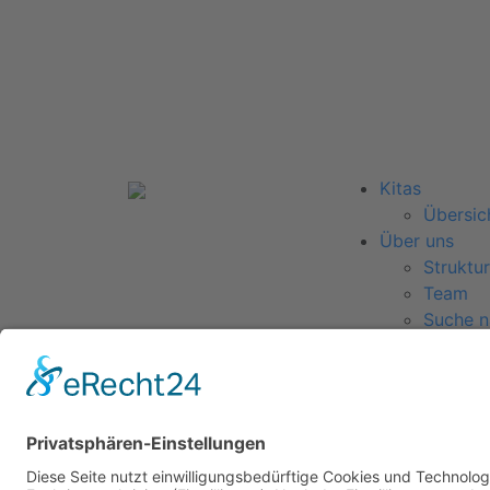
Kitas
Übersic
Über uns
Struktur
Team
Suche n
Für Eltern
Kita-Ge
Karriere
Ausbild
Bewerb
Aktuelles