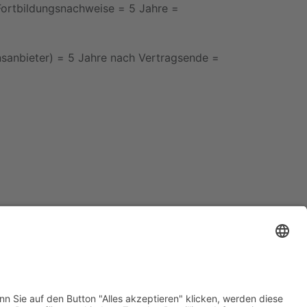
 Fortbildungsnachweise
=
5 Jahre
=
sanbieter) =
5 Jahre nach Vertragsende
=