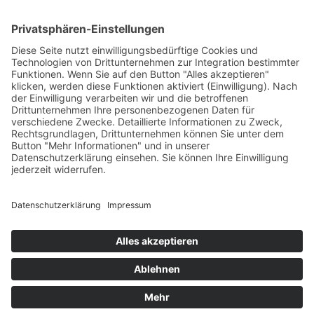
Zurück
Kitas
Übersicht
Über uns
Struktur
Team
Suche nach neuen Fachkräften
Für Eltern
Kita-Gespräche
Karriere
Ausbildung
Bewerben
Aktuelles
Presse
Copyright © 2023 |
Impressum |