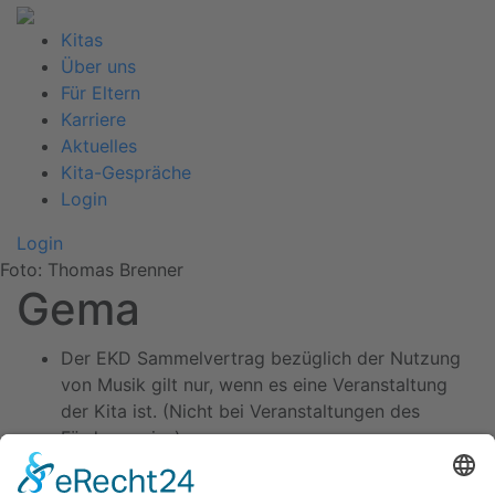
Kitas
Über uns
Für Eltern
Karriere
Aktuelles
Kita-Gespräche
Login
Login
Foto: Thomas Brenner
Gema
Der EKD Sammelvertrag bezüglich der Nutzung
von Musik gilt nur, wenn es eine Veranstaltung
der Kita ist. (Nicht bei Veranstaltungen des
Fördervereins)