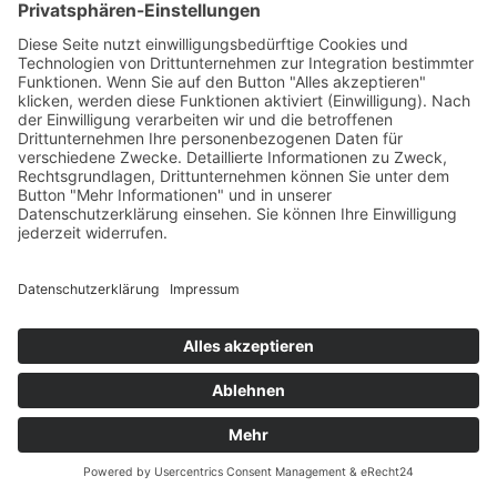
Über uns
Struktur
Team
Suche nach neuen Fachkräften
Für Eltern
Kita-Gespräche
Karriere
Ausbildung
Bewerben
Aktuelles
Presse
Copyright © 2023 |
Impressum |
Datenschutz