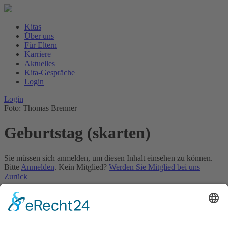
Kitas
Über uns
Für Eltern
Karriere
Aktuelles
Kita-Gespräche
Login
Login
Foto: Thomas Brenner
Geburtstag (skarten)
Sie müssen sich anmelden, um diesen Inhalt einsehen zu können.
Bitte
Anmelden
. Kein Mitglied?
Werden Sie Mitglied bei uns
Zurück
×
Kitas
Übersicht