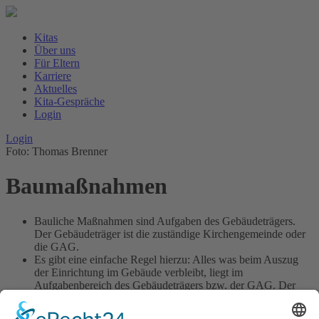
Kitas
Über uns
Für Eltern
Karriere
Aktuelles
Kita-Gespräche
Login
Login
Foto: Thomas Brenner
Baumaßnahmen
Bauliche Maßnahmen sind Aufgaben des Gebäudeträgers.
Der Gebäudeträger ist die zuständige Kirchengemeinde oder
die GAG.
Es gibt eine einfache Regel hierzu: Alles was beim Auszug
der Einrichtung im Gebäude verbleibt, liegt im
Aufgabenbereich des Gebäudeträgers bzw. der GAG. Der
Rest wird vom Verbund finanziert und in Schuss gehalten.
Angebote für bauliche Maßnahmen einzuholen, ist nicht die