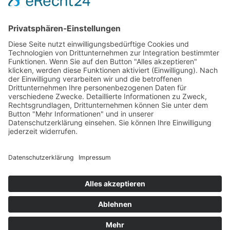
Aufgabe der Leitungskräfte in den Kitas.
Mängel oder Veränderungsbedarf sind mit Frau Schäfer-
Koop im Trägerbüro zu kommunizieren.
Zurück
×
Kitas
Übersicht
Über uns
Struktur
Team
Suche nach neuen Fachkräften
Für Eltern
Kita-Gespräche
Karriere
Ausbildung
Bewerben
Aktuelles
Presse
Copyright © 2023 |