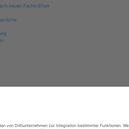
ach neuen Fachkräften
spräche
ung
en