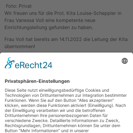
Foto: Privat
Wir freuen uns für die Prot. Kita Louise-Scheppler in
Frau Vanessa Voll eine kompetente neue
Einrichtungsleitung gefunden zu haben.
Frau Voll hat bereits am 14.11.2022 die Leitung der Kita
übernommen!
Der Verbund wünscht Frau Voll für ihre Arbeit alles
Gute und freut sich auf die Zusammenarbeit mit ihr.
Zurück
Kitas
Übersicht
Über uns
Struktur
Team
Suche nach neuen Fachkräften