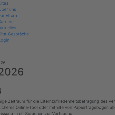
Kitas
Über uns
Für Eltern
Karriere
Aktuelles
Kita-Gespräche
Login
026
 2026
6
ige Zeitraum für die Elternzufriedenheitsbefragung des Ver
icheres Online-Tool oder mithilfe von Papierfragebögen ab
assung in elf Sprachen zur Verfügung.