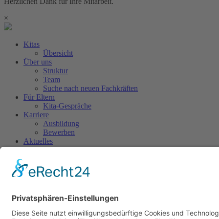
Herzlichen Dank für Ihre Mitarbeit.
×
Kitas
Übersicht
Über uns
Struktur
Team
Suche nach neuen Fachkräften
Für Eltern
Kita-Gespräche
Karriere
Ausbildung
Bewerben
Aktuelles
Presse
Copyright © 2023 |
Impressum |
Datenschutz