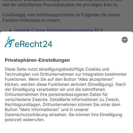
und der tatsächlichen Personalsituation der jeweiligen Kita ist.
Unabhängig vom Infektionsgeschehen ist Folgendes für unsere
Familien bedeutsam zu wissen:
Aktuelle Corona Bekämpfungsverodnung RLP
Merkblatt des Landes bzgl. Erkrankungen
Elterninformation des Landesjugendamtes vom 5.11.2020
Wir wünschen Ihnen ein gutes Kitajhr 2020/ 2021 und eine gute
Zeit mit viel Gesundheit.
Zurück
×
Kitas
Übersicht
Über uns
Struktur
Team
Suche nach neuen Fachkräften
Für Eltern