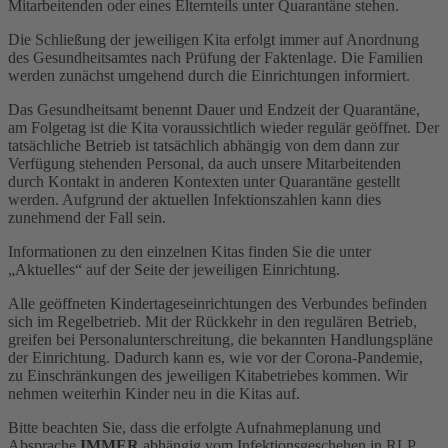
Mitarbeitenden oder eines Elternteils unter Quarantäne stehen.
Die Schließung der jeweiligen Kita erfolgt immer auf Anordnung
des Gesundheitsamtes nach Prüfung der Faktenlage. Die Familien
werden zunächst umgehend durch die Einrichtungen informiert.
Das Gesundheitsamt benennt Dauer und Endzeit der Quarantäne,
am Folgetag ist die Kita voraussichtlich wieder regulär geöffnet. Der
tatsächliche Betrieb ist tatsächlich abhängig von dem dann zur
Verfügung stehenden Personal, da auch unsere Mitarbeitenden
durch Kontakt in anderen Kontexten unter Quarantäne gestellt
werden. Aufgrund der aktuellen Infektionszahlen kann dies
zunehmend der Fall sein.
Informationen zu den einzelnen Kitas finden Sie die unter
„Aktuelles“ auf der Seite der jeweiligen Einrichtung.
Alle geöffneten Kindertageseinrichtungen des Verbundes befinden
sich im Regelbetrieb. Mit der Rückkehr in den regulären Betrieb,
greifen bei Personalunterschreitung, die bekannten Handlungspläne
der Einrichtung. Dadurch kann es, wie vor der Corona-Pandemie,
zu Einschränkungen des jeweiligen Kitabetriebes kommen. Wir
nehmen weiterhin Kinder neu in die Kitas auf.
Bitte beachten Sie, dass die erfolgte Aufnahmeplanung und
Absprache
IMMER
abhängig vom Infektionsgeschehen in RLP