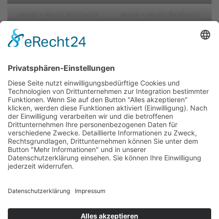
Model – Martin Schöneich
Model – Martin Schöneich
Model – Martin Schöneich
Model – Martin Schöneich
Zurück
Kitas
Übersicht
Über uns
Struktur
Team
Suche nach neuen Fachkräften
Für Eltern
Kita-Gespräche
Karriere
Ausbildung
Bewerben
Aktuelles