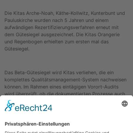
Die Kitas Arche-Noah, Käthe-Kollwitz, Kunterbunt und
Pauluskirche wurden nach 5 Jahren und einem
aufwändigen Rezertifizierungsverfahren erneut mit
dem Gütesiegel ausgezeichnet. Die Kitas Orangerie
und Regenbogen erhielten zum ersten mal das
Gütesiegel.
Das Beta-Gütesiegel wird Kitas verliehen, die ein
komplettes Qualitätsmanagement-System nachweisen
können. Im Rahmen eines eintägigen Vorort-Audits
wird überprüft, ob die dokumentierten Prozesse auch
im Alltag der Kita gelebt werden. Derzeit haben
insgesamt 7 Kitas des Verbundes so ein Gütesiegel.
Zurück