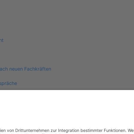
ht
ach neuen Fachkräften
spräche
ung
en