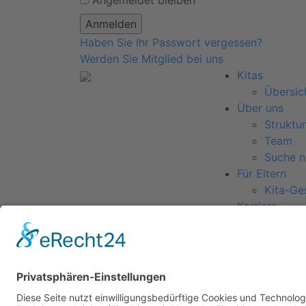
Angemeldet bleiben
Haben Sie Ihr Passwort vergessen?
Werden Sie Mitglied bei uns
Kitas
Übersic
Über uns
Struktur
Team
Suche n
Für Eltern
Kita-Ge
Karriere
Ausbild
Bewerb
Aktuelles
Presse
Copyright © 2023 |