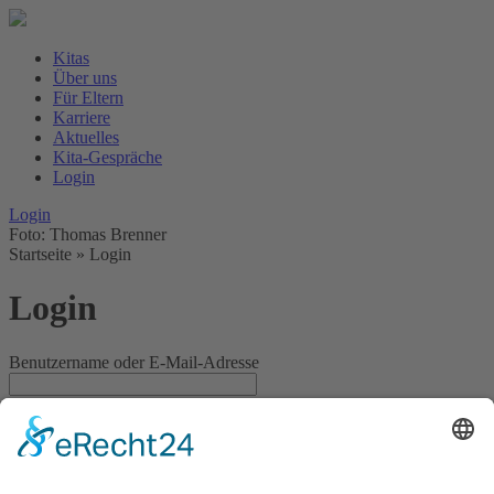
Kitas
Über uns
Für Eltern
Karriere
Aktuelles
Kita-Gespräche
Login
Login
Foto: Thomas Brenner
Startseite
»
Login
Login
Benutzername oder E-Mail-Adresse
Passwort
Angemeldet bleiben
Haben Sie Ihr Passwort vergessen?