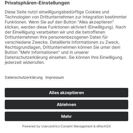
Werden Sie Mitglied bei uns
×
Kitas
Übersicht
Über uns
Struktur
Team
Suche nach neuen Fachkräften
Für Eltern
Kita-Gespräche
Karriere
Ausbildung
Bewerben
Aktuelles
Presse
Copyright © 2023 |
Impressum |
Datenschutz