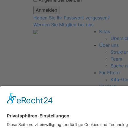
Angemeldet bleiben
Haben Sie Ihr Passwort vergessen?
Werden Sie Mitglied bei uns
Kitas
Übersic
Über uns
Struktur
Team
Suche n
Für Eltern
Kita-Ge
Karriere
Ausbild
Bewerb
Aktuelles
Presse
Copyright © 2023 |