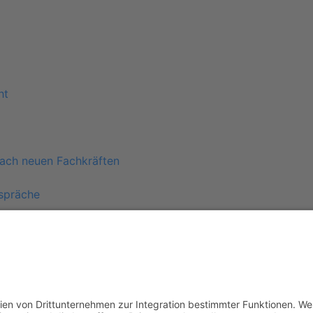
ht
ach neuen Fachkräften
spräche
ung
en