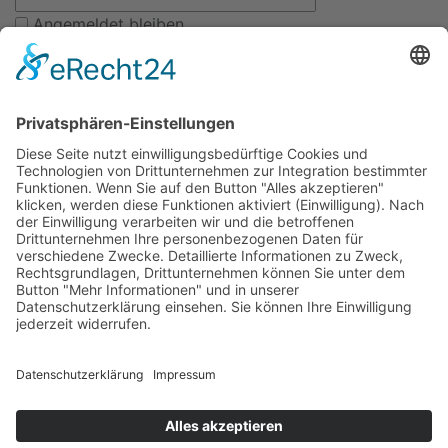
Angemeldet bleiben
Haben Sie Ihr Passwort vergessen?
Werden Sie Mitglied bei uns
Kitas
Übersicht
Über uns
Struktur
Team
Suche nach neuen Fachkräften
Für Eltern
Kita-Gespräche
Karriere
Ausbildung
Bewerben
Aktuelles
Presse