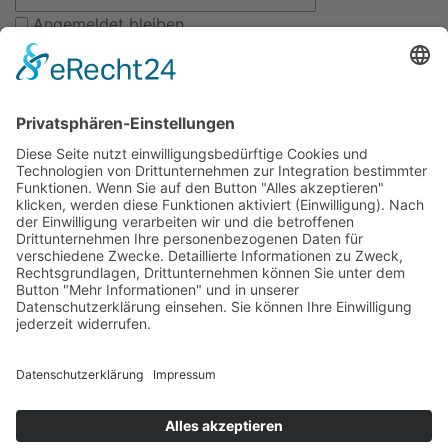
Angemeldet bleiben
Haben Sie Ihr Passwort vergessen?
Werden Sie Mitglied bei uns
Kitas
Übersicht
Über uns
Struktur
Team
Suche nach neuen Fachkräften
Für Eltern
Kita-Gespräche
Karriere
Ausbildung
Bewerben
Aktuelles
Presse