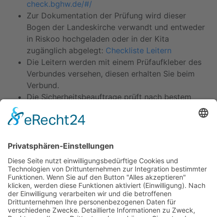
check.bghw.de/#/
Zur Dokumentation der Prüfung wird dieser
Bogen der Landeskirche verwandt und entweder
in Riskoo hochgeladen oder in der Kita
zugänglich abgelegt:
Checkliste Leitern
Die Leitern werden mit einem Prüfaufkleber des
Verbundes versehen, diesen erhalten Sie beim
Verbund.
Die Sicherheitsbeauftrage prüft nach bestem
Wissen und Gewissen, aber die grundsätzliche
Haftung bzw. Verantwortung bleibt beim
Arbeitgeber.
Kitas
Übersicht
Über uns
Struktur
Team