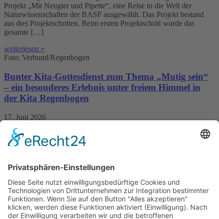
Projekt „Mit Neugier und Pipette“, eine Reise in die Welt der
Naturwissenschaften der BASF ausgewählt. Das Projekt bestand
aus drei Projektschritten. Beim ersten Projektschritt wurde das
gesamte […]
weiterlesen »
Foto: Verbund/Regenbogen
Bunter Kita-Gottesdienst zum Thema „Mutig sein“
– ein besonderes Erlebnis unter freiem Himmel in
der Kita Regenbogen
17. Juni 2026
Am vergangenen Sonntag haben drei Kitas unseres
Trägerverbundes – Kita Regenbogen (Pfingstweide), Kita Oberlin
(Oppau) und Kita Luise-Scheppler (Edigheim) – gemeinsam einen
außergewöhnlichen Gottesdienst gefeiert. Ort des Geschehens war
das neue Außengelände der Kita Regenbogen, […]
weiterlesen »
mehr Beiträge »
×